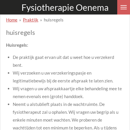
Fysiotherapie Oenema
Ga
direct
Home
»
Praktijk
»
huisregels
naar
de
huisregels
hoofdinhoud
Huisregels:
De praktijk gaat ervan uit dat u weet hoe u verzekerd
bent.
Wij verzoeken u uw verzekeringspasje en
legitimatiebewijs bij de eerste afspraak te laten zien.
Wij vragen u uw afspraakkaartje elke behandeling mee te
nemen evenals een (grote) handdoek.
Neemt u alstublieft plaats in de wachtruimte. De
fysiotherapeut zal u ophalen. Wij vragen uw begrip als u
enkele minuten moet wachten. We proberen de
wachttijden tot een minimum te beperken. Als u tijdens