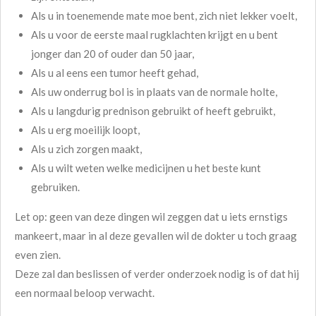
Als u in toenemende mate moe bent, zich niet lekker voelt,
Als u voor de eerste maal rugklachten krijgt en u bent
jonger dan 20 of ouder dan 50 jaar,
Als u al eens een tumor heeft gehad,
Als uw onderrug bol is in plaats van de normale holte,
Als u langdurig prednison gebruikt of heeft gebruikt,
Als u erg moeilijk loopt,
Als u zich zorgen maakt,
Als u wilt weten welke medicijnen u het beste kunt
gebruiken.
Let op: geen van deze dingen wil zeggen dat u iets ernstigs
mankeert, maar in al deze gevallen wil de dokter u toch graag
even zien.
Deze zal dan beslissen of verder onderzoek nodig is of dat hij
een normaal beloop verwacht.