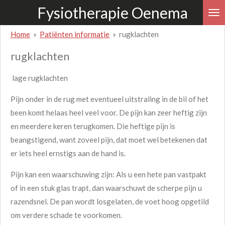
Fysiotherapie Oenema
Ga
direct
Home
»
Patiënten informatie
»
rugklachten
naar
de
rugklachten
hoofdinhoud
lage rugklachten
Pijn onder in de rug met eventueel uitstraling in de bil of het
been komt helaas heel veel voor. De pijn kan zeer heftig zijn
en meerdere keren terugkomen. Die heftige pijn is
beangstigend, want zoveel pijn, dat moet wel betekenen dat
er iets heel ernstigs aan de hand is.
Pijn kan een waarschuwing zijn: Als u een hete pan vastpakt
of in een stuk glas trapt, dan waarschuwt de scherpe pijn u
razendsnel. De pan wordt losgelaten, de voet hoog opgetild
om verdere schade te voorkomen.